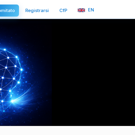
EN
mitato
Registrarsi
CfP