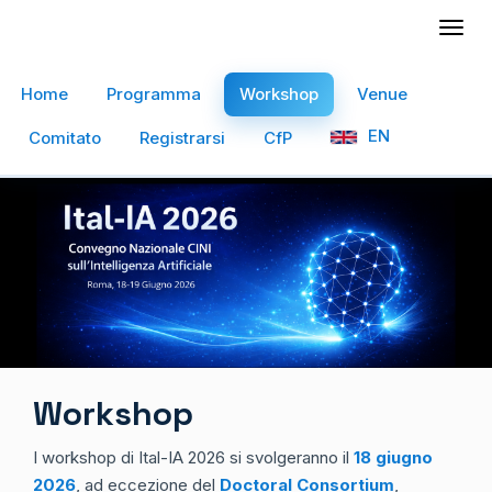
Togg
navig
Home
Programma
Workshop
Venue
EN
Comitato
Registrarsi
CfP
Workshop
I workshop di Ital-IA 2026 si svolgeranno il
18 giugno
2026
, ad eccezione del
Doctoral Consortium
,