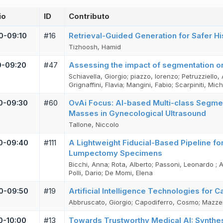
io
ID
Contributo
0-09:10
#16
Retrieval-Guided Generation for Safer H
Tizhoosh, Hamid
0-09:20
#47
Assessing the impact of segmentation on 
Schiavella, Giorgio; piazzo, lorenzo; Petruzziello
Grignaffini, Flavia; Mangini, Fabio; Scarpiniti, Mic
0-09:30
#60
OvAi Focus: AI-based Multi-class Segmen
Masses in Gynecological Ultrasound
Tallone, Niccolo
0-09:40
#111
A Lightweight Fiducial-Based Pipeline f
Lumpectomy Specimens
Bicchi, Anna; Rota, Alberto; Passoni, Leonardo ; A
Polli, Dario; De Momi, Elena
0-09:50
#19
Artificial Intelligence Technologies for 
Abbruscato, Giorgio; Capodiferro, Cosmo; Mazzei
0-10:00
#13
Towards Trustworthy Medical AI: Synthesi