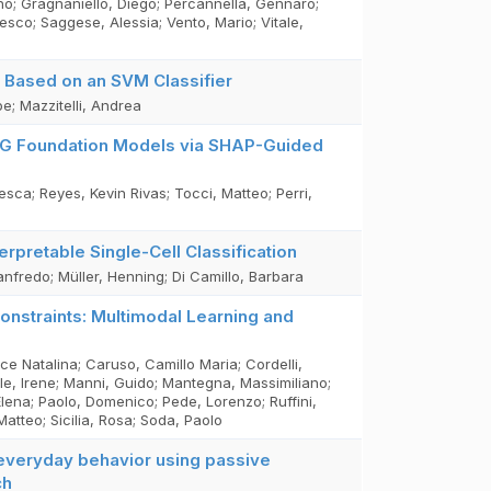
no; Gragnaniello, Diego; Percannella, Gennaro;
esco; Saggese, Alessia; Vento, Mario; Vitale,
s Based on an SVM Classifier
e; Mazzitelli, Andrea
ECG Foundation Models via SHAP-Guided
sca; Reyes, Kevin Rivas; Tocci, Matteo; Perri,
erpretable Single-Cell Classification
anfredo; Müller, Henning; Di Camillo, Barbara
onstraints: Multimodal Learning and
ce Natalina; Caruso, Camillo Maria; Cordelli,
le, Irene; Manni, Guido; Mantegna, Massimiliano;
Elena; Paolo, Domenico; Pede, Lorenzo; Ruffini,
Matteo; Sicilia, Rosa; Soda, Paolo
 everyday behavior using passive
ch