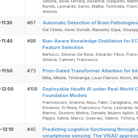
Simone, Bove; Ferrara, Rosanna; Giaquinto, Marti
Rundo, Leonardo; Sarno, Mattia; Tortorella, Franc
Antonio
-11:30
#67
Automatic Detection of Brain Pathologie
Dal Chiele, Irene; Donelli, Massimo; Espa, Giusepp
-11:40
#88
Bias-Aware Knowledge Distillation for 
Feature Selection
Bartucci, Simone; De Rose, Edoardo; Filice, France
Simona; Calimeri, Francesco
-11:50
#73
Prior-Gated Transformer Attention for Int
Milia, Mikele; Tshimanga, Louis Fabrice; Atzori, M
-12:00
#108
Deployable Health AI under Real-World C
Foundation Models
Francesconi, Arianna; Aksu, Fatih; Caragliano, Ali
Ermanno; Di Feola, Francesco; Furia, Leonardo; Ie
Marino, Giustino; Molino, Daniele; Mulero Ayllón, 
Filippo; Salmè, Marco; Guarrasi, Valerio; Tortora, 
-12:10
#45
Predicting cognitive functioning through
smartphone sensing: The VISAD approa