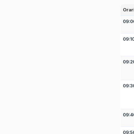
Orar
09:0
09:1
09:2
09:3
09:4
09:5