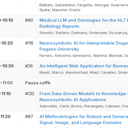
Battiato, Sebastiano; Fargetta, Georgia; Guarner
Spata, Massimo Orazio
0-10:10
#80
Medical LLM and Ontologies for the HL7 FH
Radiology Reports
Silvestri, Stefano; Damiano, Emanuele; Sicuranza
0-10:20
#116
Neurosymbolic AI for Interpretable Diag
Pegaso University
Ferraro, Antonino; Iammarino, Martina; Mondal, S
0-10:30
#26
An Intelligent Web Application for Biom
Mesiti, Marco; Alavinezhad, Miad; Cavalleri, Eman
0-11:00
Pausa caffè
-11:10
#132
From Data-Driven Models to Knowledge-
Neurosymbolic AI Applications
Adornetto, Carlo; Bruno, Pierangela; Calimeri, Fr
-11:20
#87
AI Methodologies for Robust and General
Signal, Image, and Language Domains