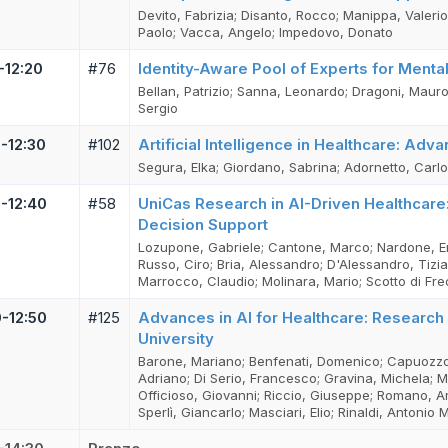
Devito, Fabrizia; Disanto, Rocco; Manippa, Valerio
Paolo; Vacca, Angelo; Impedovo, Donato
-12:20
#76
Identity-Aware Pool of Experts for Ment
Bellan, Patrizio; Sanna, Leonardo; Dragoni, Mauro
Sergio
0-12:30
#102
Artificial Intelligence in Healthcare: Ad
Segura, Elka; Giordano, Sabrina; Adornetto, Carlo
0-12:40
#58
UniCas Research in AI-Driven Healthcare:
Decision Support
Lozupone, Gabriele; Cantone, Marco; Nardone, E
Russo, Ciro; Bria, Alessandro; D'Alessandro, Tizi
Marrocco, Claudio; Molinara, Mario; Scotto di Fr
0-12:50
#125
Advances in AI for Healthcare: Research Ac
University
Barone, Mariano; Benfenati, Domenico; Capuozzo, 
Adriano; Di Serio, Francesco; Gravina, Michela; 
Officioso, Giovanni; Riccio, Giuseppe; Romano, An
Sperlì, Giancarlo; Masciari, Elio; Rinaldi, Antoni