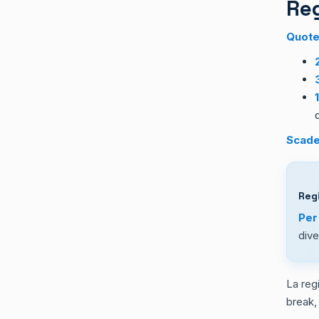
Re
Quote
Scaden
Reg
Per
dive
La reg
break,