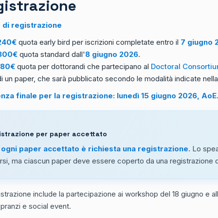
gistrazione
 di registrazione
240€
quota early bird per iscrizioni completate entro il
7 giugno 
300€
quota standard dall'
8 giugno 2026
.
180€
quota per dottorandi che partecipano al
Doctoral Consorti
di un paper, che sarà pubblicato secondo le modalità indicate nell
za finale per la registrazione: lunedì 15 giugno 2026, AoE
istrazione per paper accettato
 ogni paper accettato è richiesta una registrazione.
Lo spea
rsi, ma ciascun paper deve essere coperto da una registrazione di
istrazione include la partecipazione ai workshop del 18 giugno e a
 pranzi e social event.