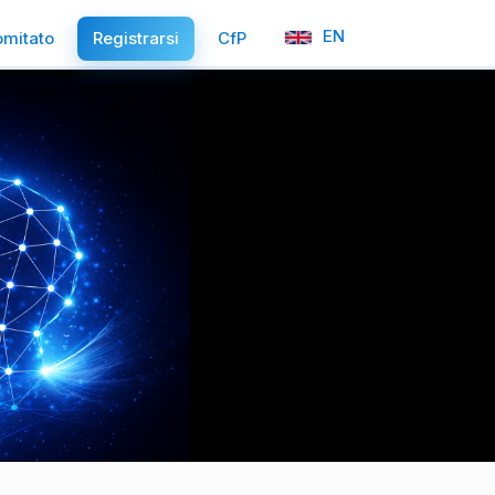
EN
mitato
Registrarsi
CfP