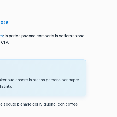
2026
.
um
; la partecipazione comporta la sottomissione
a CfP.
.
ker può essere la stessa persona per paper
stinta.
lle sedute plenarie del 19 giugno, con coffee