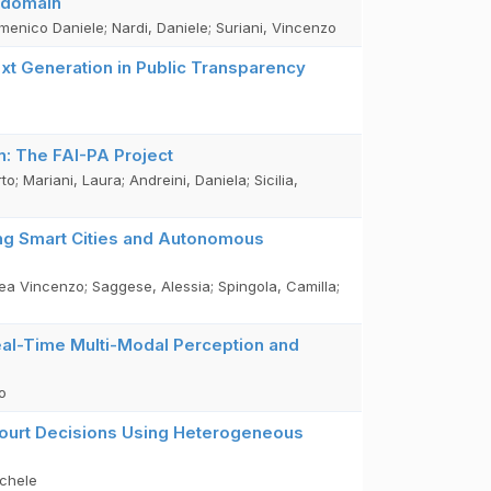
n domain
menico Daniele; Nardi, Daniele; Suriani, Vincenzo
xt Generation in Public Transparency
on: The FAI-PA Project
o; Mariani, Laura; Andreini, Daniela; Sicilia,
ing Smart Cities and Autonomous
rea Vincenzo; Saggese, Alessia; Spingola, Camilla;
al-Time Multi-Modal Perception and
o
Court Decisions Using Heterogeneous
ichele