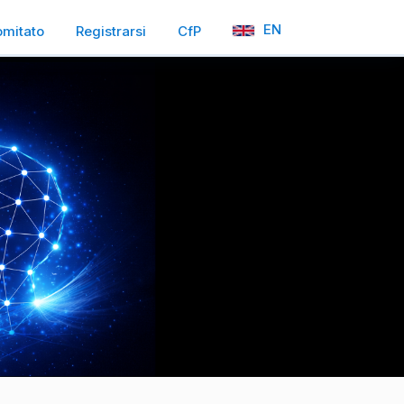
EN
mitato
Registrarsi
CfP