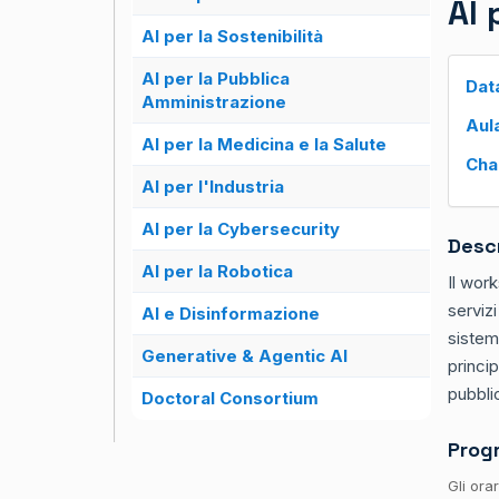
AI 
AI per la Sostenibilità
AI per la Pubblica
Dat
Amministrazione
Aul
AI per la Medicina e la Salute
Cha
AI per l'Industria
AI per la Cybersecurity
Desc
AI per la Robotica
Il work
servizi
AI e Disinformazione
sistemi
Generative & Agentic AI
princip
pubbli
Doctoral Consortium
Prog
Gli ora