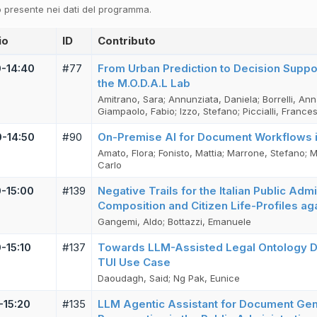
 presente nei dati del programma.
io
ID
Contributo
0-14:40
#77
From Urban Prediction to Decision Suppor
the M.O.D.A.L Lab
Amitrano, Sara; Annunziata, Daniela; Borrelli, Ann
Giampaolo, Fabio; Izzo, Stefano; Piccialli, France
0-14:50
#90
On-Premise AI for Document Workflows in 
Amato, Flora; Fonisto, Mattia; Marrone, Stefano;
Carlo
0-15:00
#139
Negative Trails for the Italian Public Adm
Composition and Citizen Life-Profiles ag
Gangemi, Aldo; Bottazzi, Emanuele
-15:10
#137
Towards LLM-Assisted Legal Ontology Des
TUI Use Case
Daoudagh, Said; Ng Pak, Eunice
-15:20
#135
LLM Agentic Assistant for Document Gener