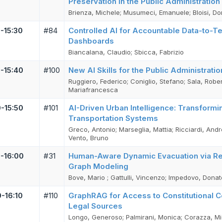
Preservation in the Public Administratio
Brienza, Michele; Musumeci, Emanuele; Bloisi, Do
0-15:30
#84
Controlled AI for Accountable Data-to-Te
Dashboards
Biancalana, Claudio; Sbicca, Fabrizio
0-15:40
#100
New AI Skills for the Public Administrati
Ruggiero, Federico; Coniglio, Stefano; Sala, Robert
Mariafrancesca
0-15:50
#101
AI-Driven Urban Intelligence: Transform
Transportation Systems
Greco, Antonio; Marseglia, Mattia; Ricciardi, And
Vento, Bruno
0-16:00
#31
Human-Aware Dynamic Evacuation via Re
Graph Modeling
Bove, Mario ; Gattulli, Vincenzo; Impedovo, Donat
0-16:10
#110
GraphRAG for Access to Constitutional 
Legal Sources
Longo, Generoso; Palmirani, Monica; Corazza, M