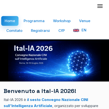
Togg
navig
Home
Programma
Workshop
Venue
EN
Comitato
Registrarsi
CfP
Benvenuto a Ital-IA 2026!
Ital-IA 2026 è
il sesto Convegno Nazionale CINI
sull'Intelligenza Artificiale
, organizzato per sviluppare